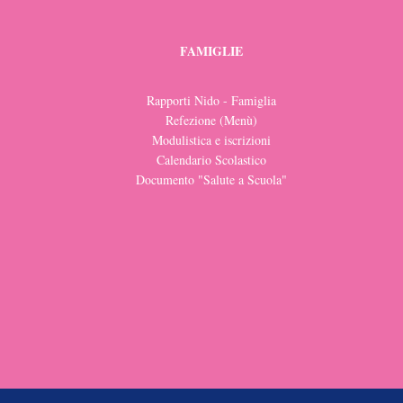
FAMIGLIE
Rapporti Nido - Famiglia
Refezione (Menù)
Modulistica e iscrizioni
Calendario Scolastico
Documento "Salute a Scuola"